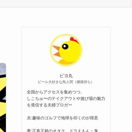
ピヨ丸
ビール大好きな鳥人間（腰痛持ち）
全国からアクセスを集めつつ、
しこちゅ〜のテイクアウトや遊び場の魅力
を発信する夫婦ブロガー
夫:趣味のゴルフで地球を叩くのが得意
妻:正真正銘のオタク。ドラえもん・鬼