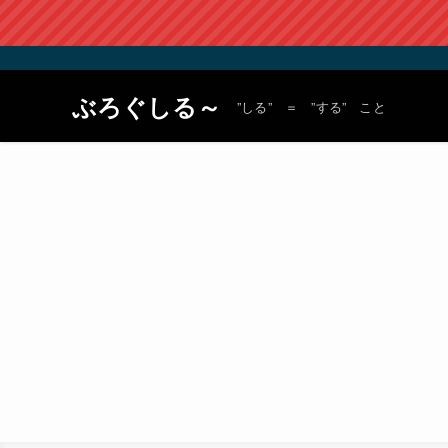
ぶろぐしる～
”しる” ＝ ”する” こと