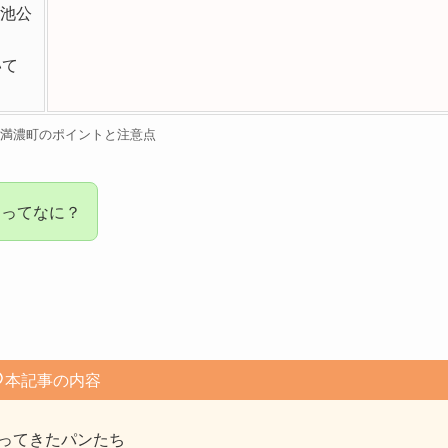
池公
いて
N満濃町のポイントと注意点
メってなに？
本記事の内容
ってきたパンたち