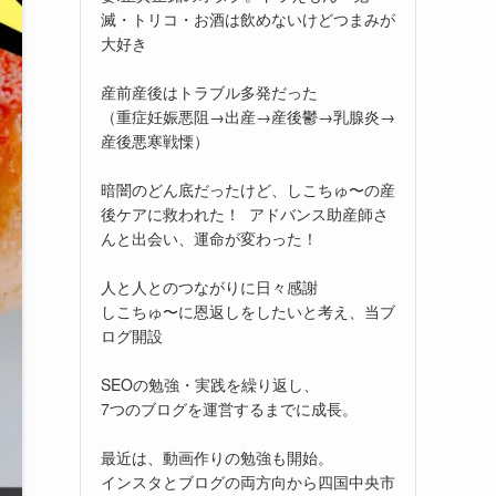
滅・トリコ・お酒は飲めないけどつまみが
大好き
産前産後はトラブル多発だった
（重症妊娠悪阻→出産→産後鬱→乳腺炎→
産後悪寒戦慄）
暗闇のどん底だったけど、しこちゅ〜の産
後ケアに救われた！ アドバンス助産師さ
んと出会い、運命が変わった！
人と人とのつながりに日々感謝
しこちゅ〜に恩返しをしたいと考え、当ブ
ログ開設
SEOの勉強・実践を繰り返し、
7つのブログを運営するまでに成長。
最近は、動画作りの勉強も開始。
インスタとブログの両方向から四国中央市