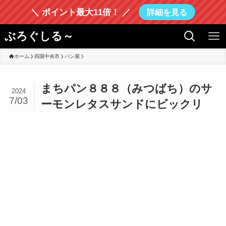
＼ ポイント最大11倍！ ／
詳細を見る
ぶろぐしる～
ホーム
四国中央市
パン屋
まちパン８８８（みつばち）のサ
2024
7/03
ーモンレタスサンドにビックリ