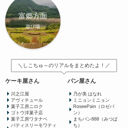
富郷方面
遊び場
＼しこちゅ～のリアルをまとめたよ！／
ケーキ屋さん
パン屋さん
川之江屋
乃が美 はなれ
アヴィチュール
ミニョンミニョン
菓子工房ニロク
RoseePain（ロゼパ
ゴトウ洋菓子店
ン）
菓子工房ワタナベ
まちパン888（みつば
パティスリーモワティ
ち）