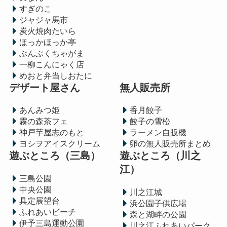
すぎのこ
ジャジャ馬市
炭火焼肉たいら
ほっかほっか亭
ぶんぶくちゃがま
一柳こんにゃく店
めおと弁当しおたに
デザート屋さん
無人販売所
あんみつ姫
香月餃子
霧の森茶フェ
餃子の雪松
神戸芋屋志のもと
ラーメン自販機
ヨシヲアイスクリーム
卵の無人販売所まとめ
遊ぶところ（三島）
遊ぶところ（川之
江）
三島公園
中央公園
川之江城
具定展望台
浜公園子供広場
ふれあいビーチ
森と湖畔の公園
伊予三島運動公園
川之江ふれあいパーク