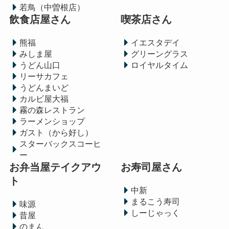
若鳥（中曽根店）
飲食店屋さん
喫茶店さん
熊福
イエスタデイ
みしま屋
グリーングラス
うどん山口
ロイヤルタイム
リーサカフェ
うどんまいど
カルビ屋大福
霧の森レストラン
ラーメンショップ
ガスト（から好し）
スターバックスコーヒ
ー
お弁当屋テイクアウ
お寿司屋さん
ト
中新
まるこう寿司
味源
しーじゃっく
昔屋
のまん