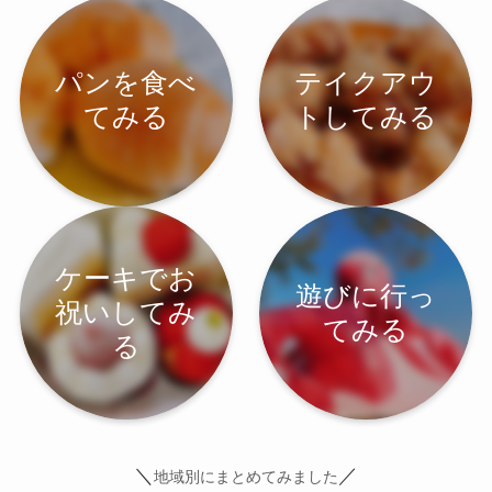
パンを食べ
テイクアウ
てみる
トしてみる
ケーキでお
遊びに行っ
祝いしてみ
てみる
る
＼
／
地域別にまとめてみました