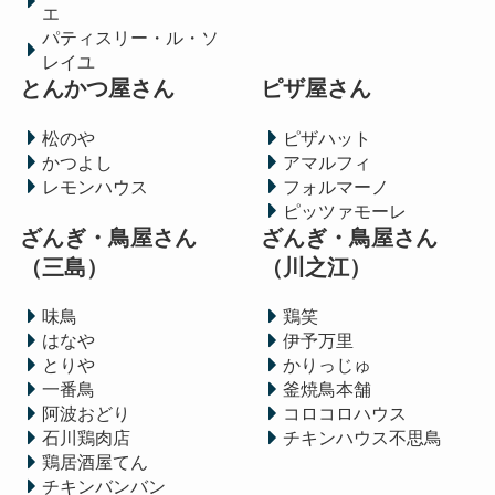
エ
パティスリー・ル・ソ
レイユ
とんかつ屋さん
ピザ屋さん
松のや
ピザハット
かつよし
アマルフィ
レモンハウス
フォルマーノ
ピッツァモーレ
ざんぎ・鳥屋さん
ざんぎ・鳥屋さん
（三島）
（川之江）
味鳥
鶏笑
はなや
伊予万里
とりや
かりっじゅ
一番鳥
釜焼鳥本舗
阿波おどり
コロコロハウス
石川鶏肉店
チキンハウス不思鳥
鶏居酒屋てん
チキンバンバン