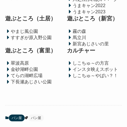
うまキャン2022
うまキャン2023
遊ぶところ（土居）
遊ぶところ（新宮）
やまじ風公園
霧の森
すすぎが原入野公園
馬立川
新宮あじさいの里
遊ぶところ（富里）
カルチャー
翠波高原
しこちゅ～の方言
金砂湖畔公園
インスタ映えスポット
てらの湖畔広場
しこちゅ～やばい？！
下長瀬あじさい公園
パン屋
パン屋