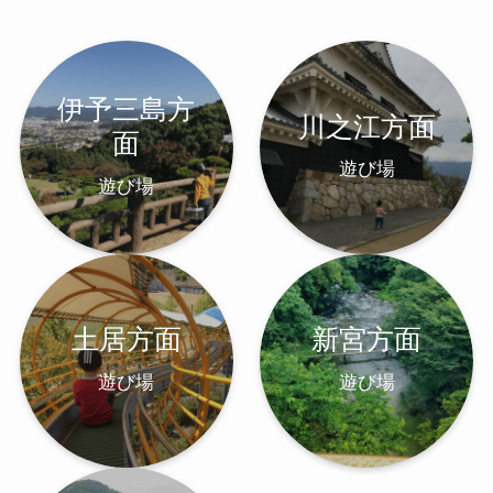
伊予三島方
川之江方面
面
遊び場
遊び場
土居方面
新宮方面
遊び場
遊び場