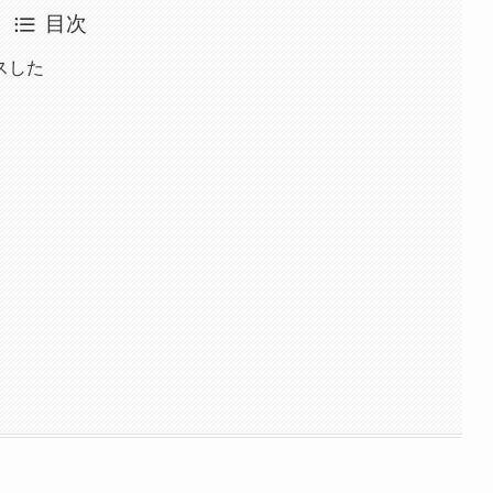
目次
スした