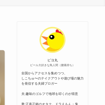
ピヨ丸
ビール大好きな鳥人間（腰痛持ち）
全国からアクセスを集めつつ、
しこちゅ〜のテイクアウトや遊び場の魅力
を発信する夫婦ブロガー
夫:趣味のゴルフで地球を叩くのが得意
妻:正真正銘のオタク。ドラえもん・鬼