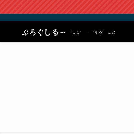
ぶろぐしる～
”しる” ＝ ”する” こと