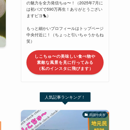
の魅力を全力発信ちゅ〜！（2025年7月に
は初バズで590万再生！ありがとうござい
ますピヨ🐤）
もっと細かいプロフィールはトップページ
中央付近に！（ちょっと引いちゃうかもね
笑）
しこちゅ〜の美味しい食べ物や
素敵な風景を見に行ってみる
（私のインスタに飛びます）
人気記事ランキング！
四国中央市