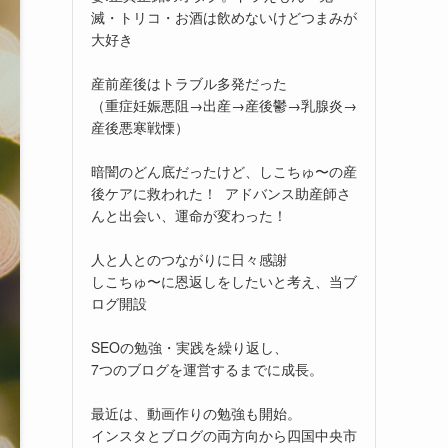
滅・トリコ・お酒は飲めないけどつまみが
大好き
産前産後はトラブル多発だった
（重症妊娠悪阻→出産→産後鬱→乳腺炎→
産後悪寒戦慄）
暗闇のどん底だったけど、しこちゅ〜の産
後ケアに救われた！ アドバンス助産師さ
んと出会い、運命が変わった！
人と人とのつながりに日々感謝
しこちゅ〜に恩返しをしたいと考え、当ブ
ログ開設
SEOの勉強・実践を繰り返し、
7つのブログを運営するまでに成長。
最近は、動画作りの勉強も開始。
インスタとブログの両方向から四国中央市